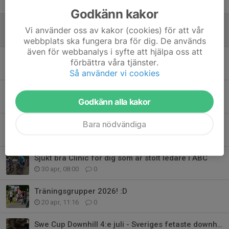
Tidigare nyheter
Godkänn kakor
Kvällscykling i Stjärnliften - Save the dates!
Vi använder oss av kakor (cookies) för att vår
8 jul, 09:03
0
webbplats ska fungera bra för dig. De används
även för webbanalys i syfte att hjälpa oss att
Åre Bike Festival 2026!
förbättra våra tjänster.
10 jun, 10:56
0
Så använder vi cookies
Downhillträningar för juniorer 2026!
Godkänn alla kakor
22 maj, 15:39
0
Bara nödvändiga
Medlemsförmåner
30 apr, 08:42
0
Sjukt bra Clinic för dig som är stolt ledare i ÅBC
30 apr, 08:00
0
Träningsgrupper 2026! :D
20 apr, 11:16
0
Swe Cup Downhill 4:e juli - Sveriges fetaste downhilltävling!