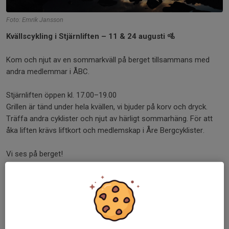
Foto: Emrik Jansson
Kvällscykling i Stjärnliften – 11 & 24 augusti 🚵
Kom och njut av en sommarkväll på berget tillsammans med
andra medlemmar i ÅBC.
Stjärnliften öppen kl. 17.00–19.00
Grillen är tänd under hela kvällen, vi bjuder på korv och dryck.
Träffa andra cyklister och njut av härligt sommarhäng. För att
åka liften krävs liftkort och medlemskap i Åre Bergcyklister.
Vi ses på berget!
Dela nyhet