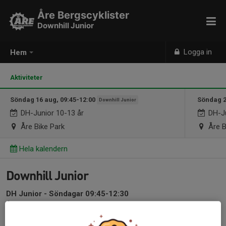
Åre Bergscyklister
Downhill Junior
Logga in
Hem
Aktiviteter
Söndag 16 aug, 09:45-12:00
Söndag 2
Downhill Junior
DH-Junior 10-13 år
DH-Ju
Åre Bike Park
Åre B
Hela kalendern
Downhill Junior
DH Junior - Söndagar 09:45-12:30
Ålder: 10-13 år (födda 2013-2016)
Cykelstorlek: 26 tums hjul eller större.