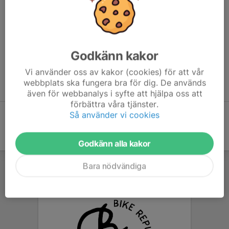
Gruppen för dig som cyklat en del downhill innan, du cyklar alla
blåa leder i bikeparken och är lite nyfiken på att testa nytt. Vill
lära dig bättre kurvtagning, att hoppa, cykla kanonröret och
kanske vara med på KM?
Godkänn kakor
Datum period 1:
7/6, 14/6, 28/6, 5/7
Vi använder oss av kakor (cookies) för att vår
SEMESTERUPPEHÅLL
webbplats ska fungera bra för dig. De används
Datum period 2:
16/8, 23/8, 30/8, 6/9, 13/9, 20/9, 27/9
även för webbanalys i syfte att hjälpa oss att
förbättra våra tjänster.
Så använder vi cookies
Godkänn alla kakor
Bara nödvändiga