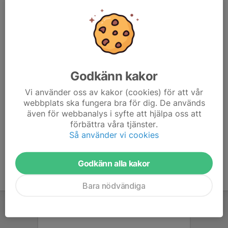
Godkänn kakor
Nytt för i år är att vi startar en träningsgrupp för lite äldre barn
och ungdomar med inriktning mot cross country (XC).
Vi använder oss av kakor (cookies) för att vår
Inriktningen kommer att vara lite mer mot konditionsträning,
webbplats ska fungera bra för dig. De används
även för webbanalys i syfte att hjälpa oss att
men vi kommer givetvis även att väva...
förbättra våra tjänster.
Läs mer
Så använder vi cookies
Godkänn alla kakor
Bara nödvändiga