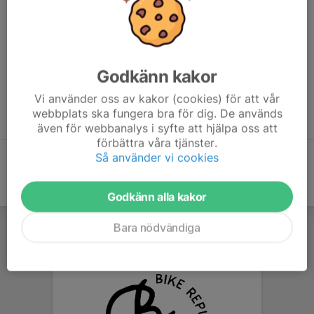
Gruppen för dig som cyklar och behärskar röda leder som
Bräckebäcksleden, Kanonröret och Hoppar alla hoppen i
flinbanan, börjat köra Wingman. Du vill lära sig hoppa större
hopp, cykla snabbare i stök, kanske också lite sugen på att
Godkänn kakor
tävla?
Vi använder oss av kakor (cookies) för att vår
webbplats ska fungera bra för dig. De används
Planerade datum:
7/6, 14/6, 23/6, 30/6, 2/8, 9/8, 16/8
även för webbanalys i syfte att hjälpa oss att
förbättra våra tjänster.
Så använder vi cookies
Godkänn alla kakor
Bara nödvändiga