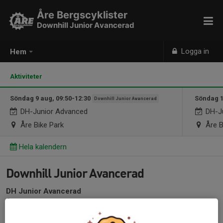
Åre Bergscyklister
Downhill Junior Avancerad
Logga in
Hem
Aktiviteter
Söndag 9 aug, 09:50-12:30
Söndag 1
Downhill Junior Avancerad
DH-Junior Advanced
DH-Ju
Åre Bike Park
Åre B
Hela kalendern
Downhill Junior Avancerad
DH Junior Avancerad
Ålder: 12-16 år (födda 2010-2014)
Cykelstorlek: 26 tums hjul eller större.