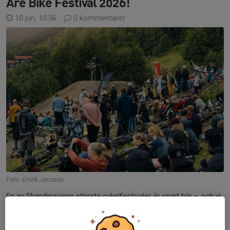
Åre Bike Festival 2026!
10 jun, 10:56
0 kommentarer
Foto: Emrik Jansson
En av Skandinaviens största cykelfestivaler är snart här – och vi
hoppas att du vill vara med! :D