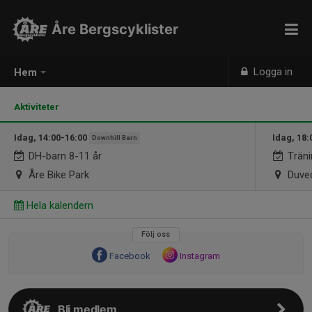
Åre Bergscyklister
Logga in
Hem
Aktiviteter
Idag, 14:00-16:00
Idag, 18:
Downhill Barn
DH-barn 8-11 år
Träni
Åre Bike Park
Duved
Hela kalendern
Följ oss
Facebook
Instagram
Bli medlem