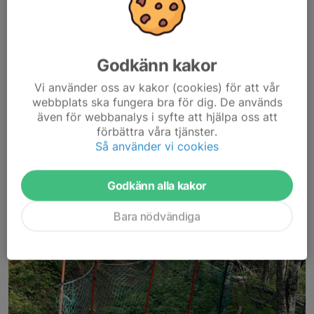
Om festivalen
Åre Bike Festival är ett event som vi som klubb står bakom.
Målet är att samla cyklister i Åres fantastiska terräng....
Läs mer
Godkänn kakor
Vi använder oss av kakor (cookies) för att vår
Downhillträningar för juniorer 2026!
webbplats ska fungera bra för dig. De används
även för webbanalys i syfte att hjälpa oss att
22 maj, 15:39
0 kommentarer
förbättra våra tjänster.
Så använder vi cookies
Godkänn alla kakor
Bara nödvändiga