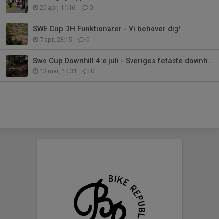
20 apr, 11:16
0
SWE Cup DH Funktionärer - Vi behöver dig!
7 apr, 23:15
0
Swe Cup Downhill 4:e juli - Sveriges fetaste downhilltävling!
13 mar, 10:31
0