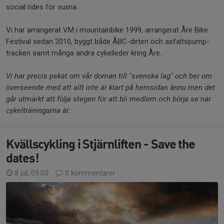
social rides för vuxna.
Vi har arrangerat VM i mountainbike 1999, arrangerat Åre Bike
Festival sedan 2010, byggt både ÅBC-dirten och asfaltspump-
tracken samt många andra cykelleder kring Åre.
Vi har precis pekat om vår domän till "svenska lag" och ber om
överseende med att allt inte är klart på hemsidan ännu men det
går utmärkt att följa stegen för att bli medlem och börja se när
cykelträningarna är.
Kvällscykling i Stjärnliften - Save the
dates!
8 jul, 09:03
0 kommentarer