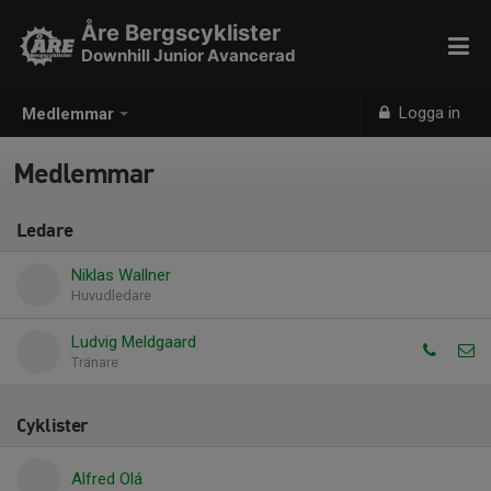
Åre Bergscyklister
Downhill Junior Avancerad
Logga in
Medlemmar
Medlemmar
Ledare
Niklas Wallner
Huvudledare
Ludvig Meldgaard
Tränare
Cyklister
Alfred Olá