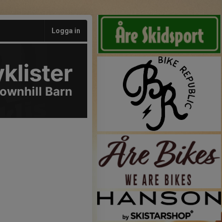
Logga in
klister
ownhill Barn