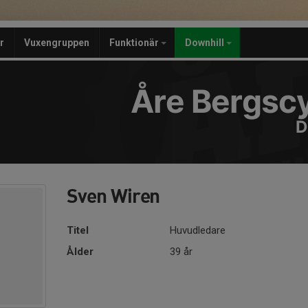
r
Vuxengruppen
Funktionär
Downhill
Åre Bergscy
D
Sven Wiren
Titel
Huvudledare
Ålder
39 år