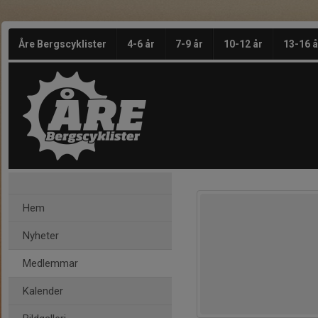
Åre Bergscyklister
4-6 år
7-9 år
10-12 år
13-16 å
Hem
Nyheter
Medlemmar
Kalender