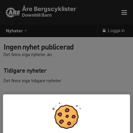
Åre Bergscyklister
Downhill Barn
Logga in
Nyheter
Ingen nyhet publicerad
Det finns inga nyheter än.
Tidigare nyheter
Det finns inga tidigare nyheter